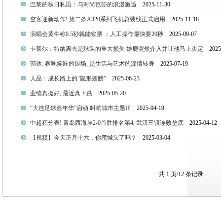
巴黎的秋日私语：与时尚芭莎的浪漫邂逅
2025-11-30
空客迎新动作! 第二条A320系列飞机总装线正式启用
2025-11-18
演唱会黄牛称0.5秒就能锁票 ：人工操作最快要20秒
2025-09-07
卡莱尔：特纳离去是球队的重大损失 雄鹿突然介入并让他马上决定
2025-
郭达: 春晚笑匠的退场, 是生活与艺术的深情转身
2025-07-19
人品：成长路上的“隐形翅膀”
2025-06-23
业绩真挺好, 最近真下跌
2025-05-20
“大连足球嘉年华”启动 叫响城市主题IP
2025-04-19
中超积分表! 青岛西海岸2-0首胜排名第4, 武汉三镇连败垫底
2025-04-12
【视频】今天正月十六，你爬城头了吗？
2025-03-04
共 1 页/12 条记录