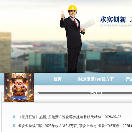
首页
财源滚滚app官方下
产
载介绍
新闻动态
《星月征途》热播, 屈楚萧方逸伦蒋梦婕诠释航天精神
2026-07-22
餐饮业持续回暖: 2025年收入近5.8万亿, 茶饮上市与“餐饮+”成亮点
2026-0